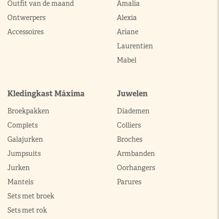
Outfit van de maand
Amalia
Ontwerpers
Alexia
Accessoires
Ariane
Laurentien
Mabel
Kledingkast Máxima
Juwelen
Broekpakken
Diademen
Complets
Colliers
Galajurken
Broches
Jumpsuits
Armbanden
Jurken
Oorhangers
Mantels
Parures
Sets met broek
Sets met rok