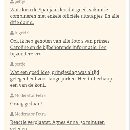
pettje
Wat doen de Spanjaarden dat goed, vakantie
combineren met enkele officiële uitstapjes. En alle
drie dame..
IngridK
Ook ik heb genoten van alle foto's van prinses
Caroline en de bijbehorende informatie. Een
bijzondere vro..
pettje
Wat een goed idee, prinsjesdag was altijd
gelegenheid voor lange jurken. Heeft überhaupt
een van de koni..
Moderator Petra
Graag gedaan!..
Moderator Petra
Reactie verplaatst:
Agnes Anna
32 minuten
geleden