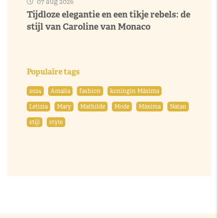
07 aug 2026
Tijdloze elegantie en een tikje rebels: de
stijl van Caroline van Monaco
Populaire tags
2024
Amalia
fashion
koningin Máxima
Letizia
Mary
Mathilde
Mode
Máxima
Natan
stijl
style