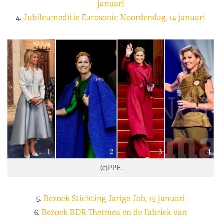
januari
4.
Jubileumeditie Eurosonic Noorderslag, 14 januari
(c)PPE
5.
Bezoek Stichting Jarige Job, 15 januari
6.
Bezoek BDR Thermea en de fabriek van