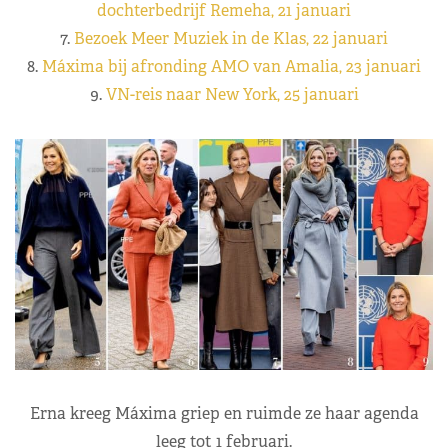
dochterbedrijf Remeha, 21 januari
7.
Bezoek Meer Muziek in de Klas, 22 januari
8.
Máxima bij afronding AMO van Amalia, 23 januari
9.
VN-reis naar New York, 25 januari
Erna kreeg Máxima griep en ruimde ze haar agenda
leeg tot 1 februari.