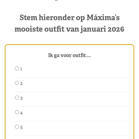
Stem hieronder op Máxima’s
mooiste outfit van januari 2026
Ik ga voor outfit....
1
2
3
4
5