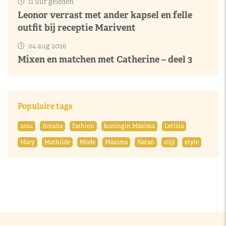
11 uur geleden
Leonor verrast met ander kapsel en felle
outfit bij receptie Marivent
04 aug 2026
Mixen en matchen met Catherine – deel 3
Populaire tags
2024
Amalia
fashion
koningin Máxima
Letizia
Mary
Mathilde
Mode
Máxima
Natan
stijl
style