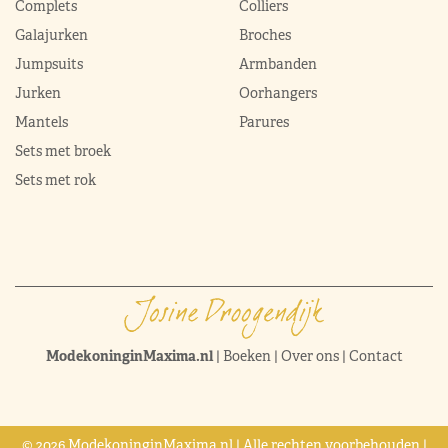
Complets
Colliers
Galajurken
Broches
Jumpsuits
Armbanden
Jurken
Oorhangers
Mantels
Parures
Sets met broek
Sets met rok
ModekoninginMaxima.nl
|
Boeken
|
Over ons
|
Contact
© 2026 ModekoninginMaxima.nl | Alle rechten voorbehouden |