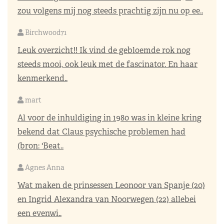
zou volgens mij nog steeds prachtig zijn nu op ee..
Birchwood71
Leuk overzicht!! Ik vind de gebloemde rok nog
steeds mooi, ook leuk met de fascinator. En haar
kenmerkend..
mart
Al voor de inhuldiging in 1980 was in kleine kring
bekend dat Claus psychische problemen had
(bron: 'Beat..
Agnes Anna
Wat maken de prinsessen Leonoor van Spanje (20)
en Ingrid Alexandra van Noorwegen (22) allebei
een evenwi..