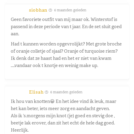
siobhan
6 maanden geleden
Geen favoriete outfit van mij maar ok. Winterstof is
passend in deze periode van t jaar. En de set sluit goed
aan.
Had t kunnen worden opgevrolijkt? Met grote broche
of oranje colletje of sjaal? Oranje of turquoise riem?
Ik denk dat ze haast had en het er niet van kwam
…..vandaar ook t knotje en weinig make up.
Elisah
6 maanden geleden
Ik hou van knotten😀 En het idee vind ik leuk, maar
het kan beter, iets meer zorg en aandacht geven.
Als ik ‘s.morgens mijn knot (je) goed en stevig doe ,
beetje lak erover, dan zit het echt de hele dag goed.
Heerlijk.