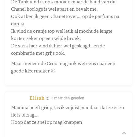
De Tank vind ik ook mooier, maar de band van dit
Chanel horloge is wel apart en bevalt me.
Ook al ben ik geen Chanel lover….. op de parfums na
dan ☺️
Ik vind de oranje top wel leuk al mocht de lengte
korter, zeker op een wijde broek.
De strik hier vind ik hier wel geslaagd….en de
combinatie met grijs ook.
Maar meneer de Croo mag ook wel eens naar een
goede kleermaker 🫢
Elisah
6 maanden geleden
Maxima heeft griep, las ik zojuist, vandaar dat ze er zo
flets uitzag…..
Hoop dat ze snel op mag knappen