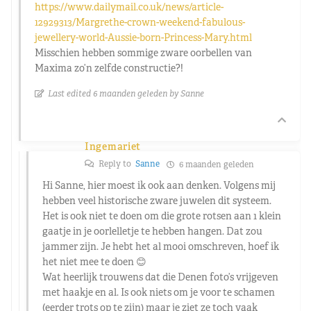
https://www.dailymail.co.uk/news/article-
12929313/Margrethe-crown-weekend-fabulous-
jewellery-world-Aussie-born-Princess-Mary.html
Misschien hebben sommige zware oorbellen van
Maxima zo’n zelfde constructie?!
Last edited 6 maanden geleden by Sanne
Ingemariet
Reply to
Sanne
6 maanden geleden
Hi Sanne, hier moest ik ook aan denken. Volgens mij
hebben veel historische zware juwelen dit systeem.
Het is ook niet te doen om die grote rotsen aan 1 klein
gaatje in je oorlelletje te hebben hangen. Dat zou
jammer zijn. Je hebt het al mooi omschreven, hoef ik
het niet mee te doen 😊
Wat heerlijk trouwens dat die Denen foto’s vrijgeven
met haakje en al. Is ook niets om je voor te schamen
(eerder trots op te zijn) maar je ziet ze toch vaak