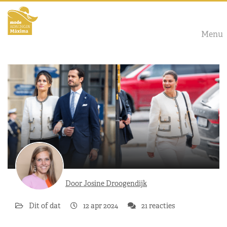
Menu
Door Josine Droogendijk
Dit of dat
12 apr 2024
21 reacties