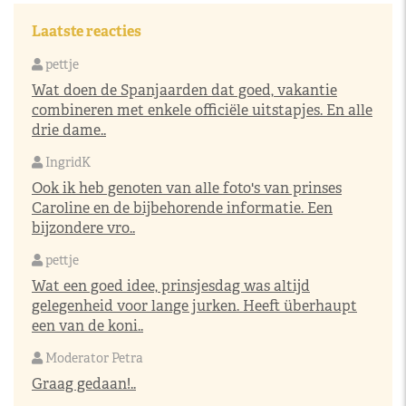
Laatste reacties
pettje
Wat doen de Spanjaarden dat goed, vakantie
combineren met enkele officiële uitstapjes. En alle
drie dame..
IngridK
Ook ik heb genoten van alle foto's van prinses
Caroline en de bijbehorende informatie. Een
bijzondere vro..
pettje
Wat een goed idee, prinsjesdag was altijd
gelegenheid voor lange jurken. Heeft überhaupt
een van de koni..
Moderator Petra
Graag gedaan!..