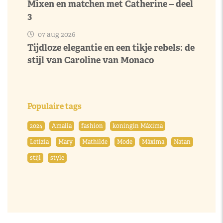
Mixen en matchen met Catherine – deel
3
07 aug 2026
Tijdloze elegantie en een tikje rebels: de
stijl van Caroline van Monaco
Populaire tags
2024
Amalia
fashion
koningin Máxima
Letizia
Mary
Mathilde
Mode
Máxima
Natan
stijl
style