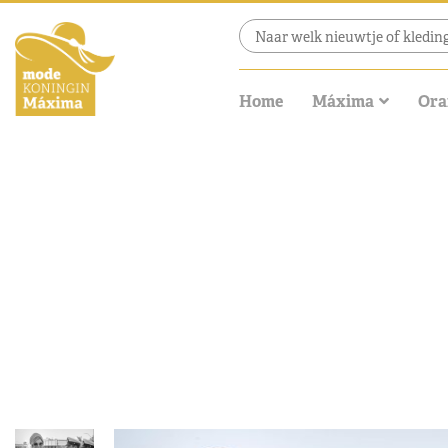
Home
Máxima
Ora