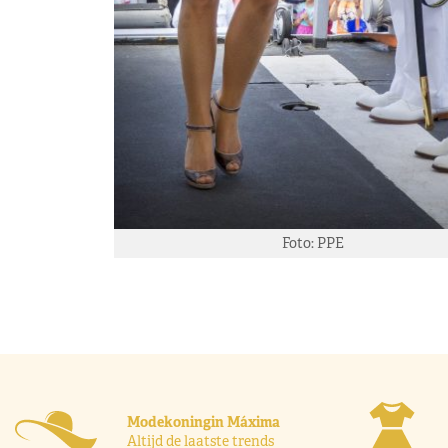
Foto: PPE
Modekoningin Máxima
Altijd de laatste trends