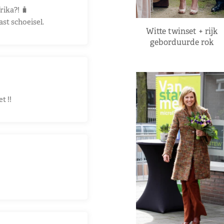
rika?! 🧳
ast schoeisel.
Witte twinset + rijk
geborduurde rok
t !!