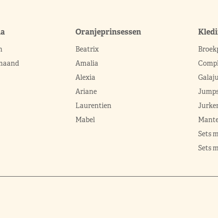
ma
Oranjeprinsessen
Kled
n
Beatrix
Broek
 maand
Amalia
Compl
Alexia
Galaj
Ariane
Jumps
Laurentien
Jurke
Mabel
Mante
Sets 
Sets m