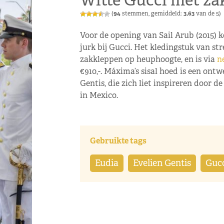
Witte Gucci met z
(
94
stemmen, gemiddeld:
3,63
van de 5)
Voor de opening van Sail Arub (2015)
jurk bij Gucci. Het kledingstuk van st
zakkleppen op heuphoogte, en is via
n
€910,-. Máxima’s sisal hoed is een ont
Gentis, die zich liet inspireren door 
in Mexico.
Gebruikte tags
Eudia
Evelien Gentis
Guc