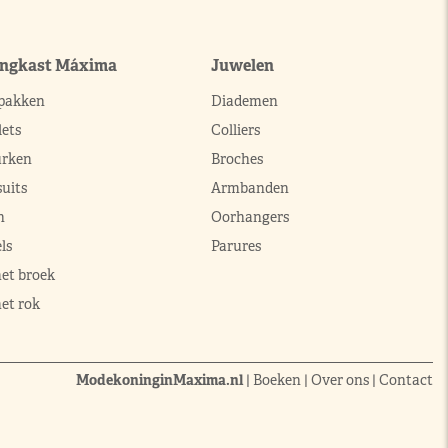
ingkast Máxima
Juwelen
pakken
Diademen
ets
Colliers
urken
Broches
uits
Armbanden
n
Oorhangers
ls
Parures
met broek
et rok
ModekoninginMaxima.nl
|
Boeken
|
Over ons
|
Contact