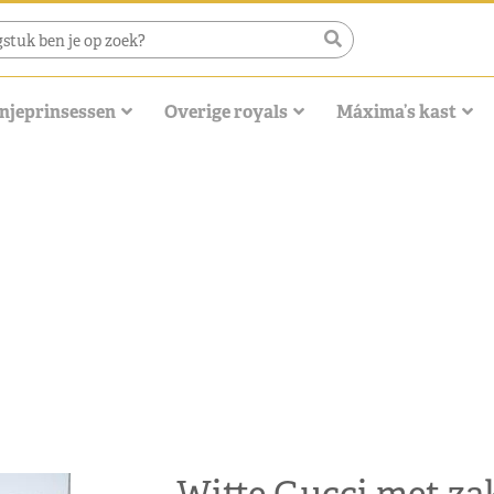
njeprinsessen
Overige royals
Máxima’s kast