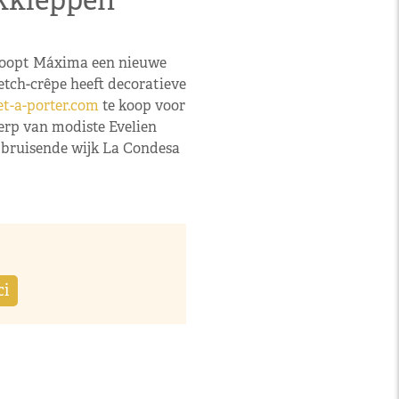
akkleppen
 koopt Máxima een nieuwe
retch-crêpe heeft decoratieve
et-a-porter.com
te koop voor
werp van modiste Evelien
de bruisende wijk La Condesa
ci