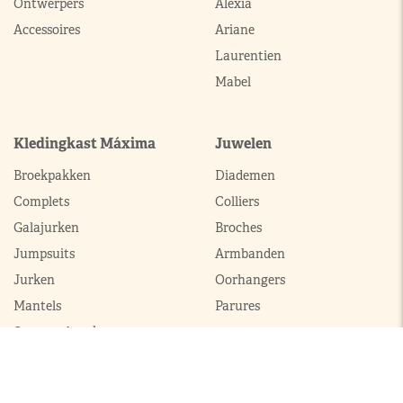
Ontwerpers
Alexia
Accessoires
Ariane
Laurentien
Mabel
Kledingkast Máxima
Juwelen
Broekpakken
Diademen
Complets
Colliers
Galajurken
Broches
Jumpsuits
Armbanden
Jurken
Oorhangers
Mantels
Parures
Sets met broek
Sets met rok