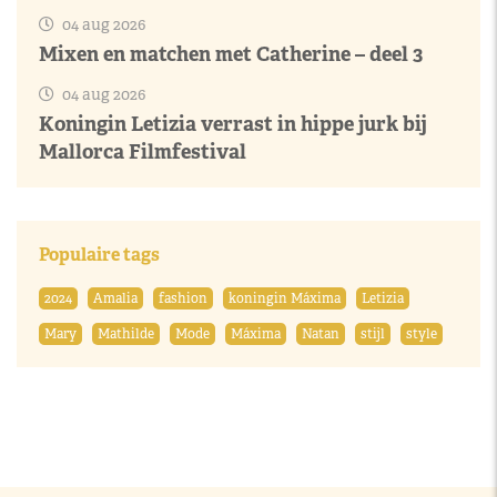
04 aug 2026
Mixen en matchen met Catherine – deel 3
04 aug 2026
Koningin Letizia verrast in hippe jurk bij
Mallorca Filmfestival
Populaire tags
2024
Amalia
fashion
koningin Máxima
Letizia
Mary
Mathilde
Mode
Máxima
Natan
stijl
style