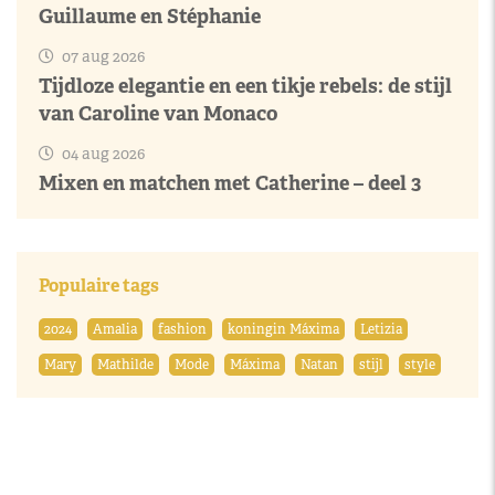
Guillaume en Stéphanie
07 aug 2026
Tijdloze elegantie en een tikje rebels: de stijl
van Caroline van Monaco
04 aug 2026
Mixen en matchen met Catherine – deel 3
Populaire tags
2024
Amalia
fashion
koningin Máxima
Letizia
Mary
Mathilde
Mode
Máxima
Natan
stijl
style