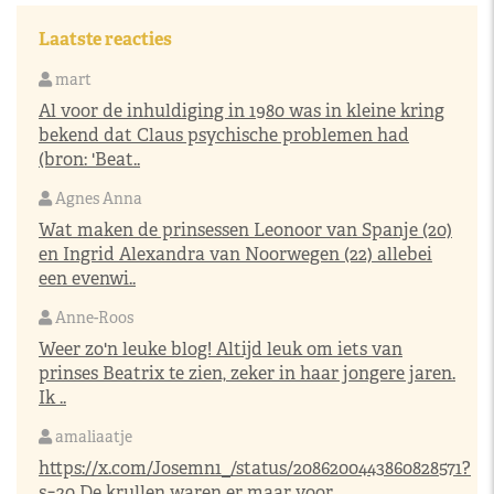
Laatste reacties
mart
Al voor de inhuldiging in 1980 was in kleine kring
bekend dat Claus psychische problemen had
(bron: 'Beat..
Agnes Anna
Wat maken de prinsessen Leonoor van Spanje (20)
en Ingrid Alexandra van Noorwegen (22) allebei
een evenwi..
Anne-Roos
Weer zo'n leuke blog! Altijd leuk om iets van
prinses Beatrix te zien, zeker in haar jongere jaren.
Ik ..
amaliaatje
https://x.com/Josemn1_/status/2086200443860828571?
s=20
De krullen waren er maar voor ..