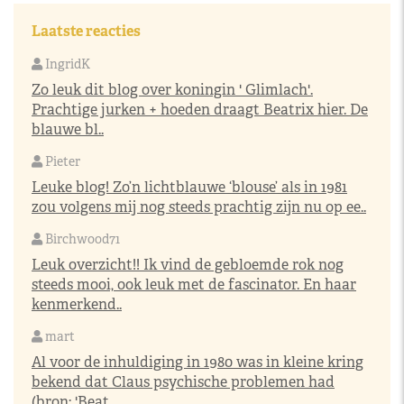
Laatste reacties
IngridK
Zo leuk dit blog over koningin ' Glimlach'.
Prachtige jurken + hoeden draagt Beatrix hier. De
blauwe bl..
Pieter
Leuke blog! Zo’n lichtblauwe ‘blouse’ als in 1981
zou volgens mij nog steeds prachtig zijn nu op ee..
Birchwood71
Leuk overzicht!! Ik vind de gebloemde rok nog
steeds mooi, ook leuk met de fascinator. En haar
kenmerkend..
mart
Al voor de inhuldiging in 1980 was in kleine kring
bekend dat Claus psychische problemen had
(bron: 'Beat..