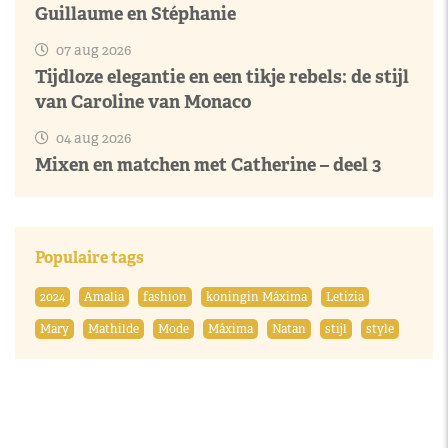
Guillaume en Stéphanie
07 aug 2026
Tijdloze elegantie en een tikje rebels: de stijl
van Caroline van Monaco
04 aug 2026
Mixen en matchen met Catherine – deel 3
Populaire tags
2024
Amalia
fashion
koningin Máxima
Letizia
Mary
Mathilde
Mode
Máxima
Natan
stijl
style