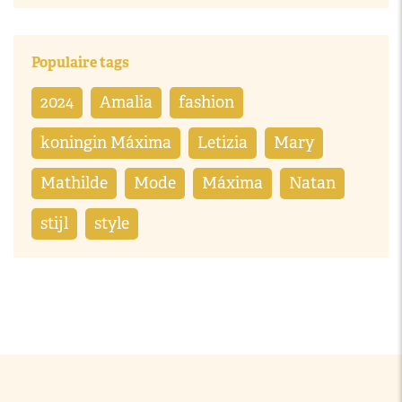
Populaire tags
2024
Amalia
fashion
koningin Máxima
Letizia
Mary
Mathilde
Mode
Máxima
Natan
stijl
style