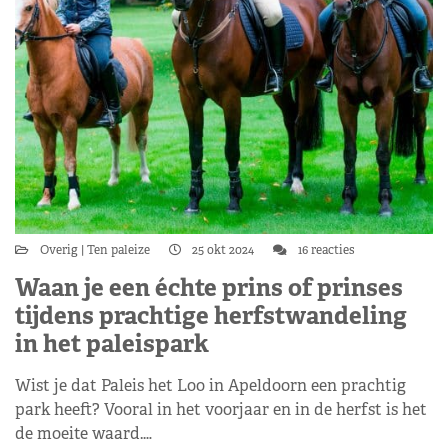
Overig
Ten paleize
25 okt 2024
16 reacties
Waan je een échte prins of prinses
tijdens prachtige herfstwandeling
in het paleispark
Wist je dat Paleis het Loo in Apeldoorn een prachtig
park heeft? Vooral in het voorjaar en in de herfst is het
de moeite waard.…