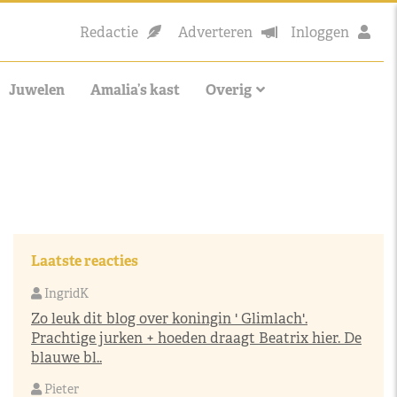
Redactie
Adverteren
Inloggen
Juwelen
Amalia’s kast
Overig
Laatste reacties
IngridK
Zo leuk dit blog over koningin ' Glimlach'.
Prachtige jurken + hoeden draagt Beatrix hier. De
blauwe bl..
Pieter