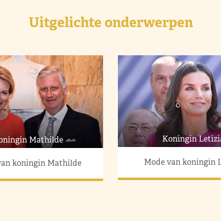
Uitgelichte onderwerpen
Koningin Letizi
oningin Mathilde
Mode van koningin L
an koningin Mathilde