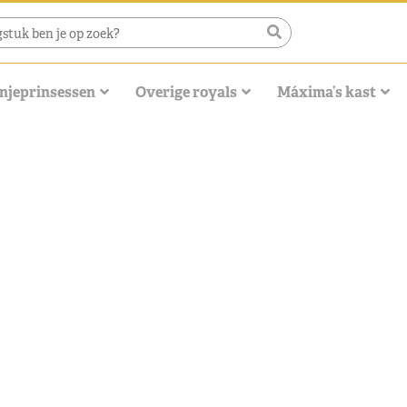
njeprinsessen
Overige royals
Máxima’s kast