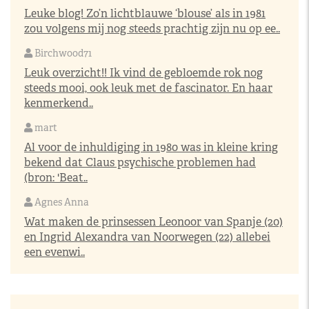
Leuke blog! Zo’n lichtblauwe ‘blouse’ als in 1981
zou volgens mij nog steeds prachtig zijn nu op ee..
Birchwood71
Leuk overzicht!! Ik vind de gebloemde rok nog
steeds mooi, ook leuk met de fascinator. En haar
kenmerkend..
mart
Al voor de inhuldiging in 1980 was in kleine kring
bekend dat Claus psychische problemen had
(bron: 'Beat..
Agnes Anna
Wat maken de prinsessen Leonoor van Spanje (20)
en Ingrid Alexandra van Noorwegen (22) allebei
een evenwi..