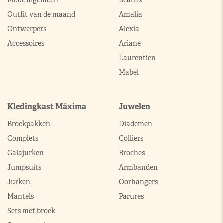
Mode algemeen
Beatrix
Outfit van de maand
Amalia
Ontwerpers
Alexia
Accessoires
Ariane
Laurentien
Mabel
Kledingkast Máxima
Juwelen
Broekpakken
Diademen
Complets
Colliers
Galajurken
Broches
Jumpsuits
Armbanden
Jurken
Oorhangers
Mantels
Parures
Sets met broek