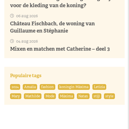
voor de kleding van de koning?
06 aug 2026
Château Fischbach, de woning van
Guillaume en Stéphanie
04 aug 2026
Mixen en matchen met Catherine – deel 3
Populaire tags
2024
Amalia
fashion
koningin Máxima
Letizia
Mary
Mathilde
Mode
Máxima
Natan
stijl
style