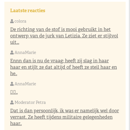
Laatste reacties
colora
De richting van de stof is mooi gebruikt in het
ontwerp van de jurk van Letizia. Ze ziet er stijlvol
uit...
AnnaMarie
Ennn dan is nu de vraag: heeft zij slag in haar
haar en stijlt ze dat altijd of heeft ze steil haar en
he..
AnnaMarie
👌🏼..
Moderator Petra
Dat is dan persoonlijk, ik was er namelijk wel door
verrast. Ze heeft tijdens militaire gelegenheden
haar..