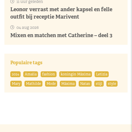
11 uur geleden
Leonor verrast met ander kapsel en felle
outfit bij receptie Marivent
04 aug 2026
Mixen en matchen met Catherine – deel 3
Populaire tags
2024
Amalia
fashion
koningin Máxima
Letizia
Mary
Mathilde
Mode
Máxima
Natan
stijl
style