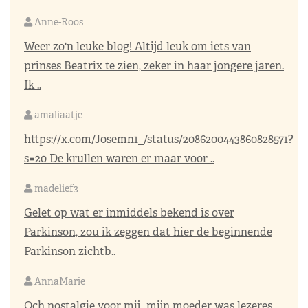
Anne-Roos
Weer zo'n leuke blog! Altijd leuk om iets van
prinses Beatrix te zien, zeker in haar jongere jaren.
Ik ..
amaliaatje
https://x.com/Josemn1_/status/2086200443860828571?
s=20
De krullen waren er maar voor ..
madelief3
Gelet op wat er inmiddels bekend is over
Parkinson, zou ik zeggen dat hier de beginnende
Parkinson zichtb..
AnnaMarie
Och nostalgie voor mij…mijn moeder was lezeres