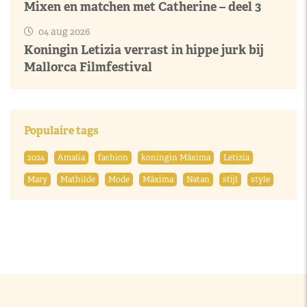
Mixen en matchen met Catherine – deel 3
04 aug 2026
Koningin Letizia verrast in hippe jurk bij
Mallorca Filmfestival
Populaire tags
2024
Amalia
fashion
koningin Máxima
Letizia
Mary
Mathilde
Mode
Máxima
Natan
stijl
style