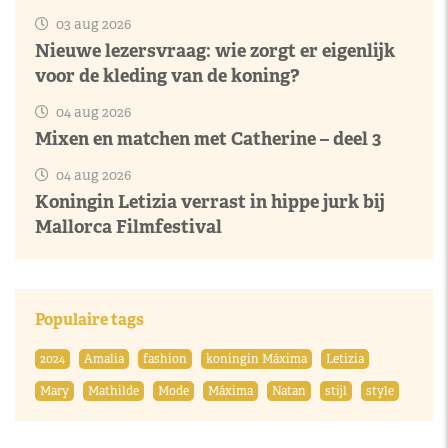
03 aug 2026
Nieuwe lezersvraag: wie zorgt er eigenlijk
voor de kleding van de koning?
04 aug 2026
Mixen en matchen met Catherine – deel 3
04 aug 2026
Koningin Letizia verrast in hippe jurk bij
Mallorca Filmfestival
Populaire tags
2024
Amalia
fashion
koningin Máxima
Letizia
Mary
Mathilde
Mode
Máxima
Natan
stijl
style