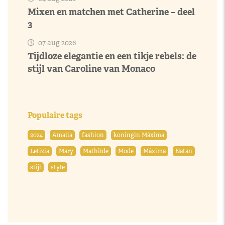
Mixen en matchen met Catherine – deel
3
07 aug 2026
Tijdloze elegantie en een tikje rebels: de
stijl van Caroline van Monaco
Populaire tags
2024
Amalia
fashion
koningin Máxima
Letizia
Mary
Mathilde
Mode
Máxima
Natan
stijl
style