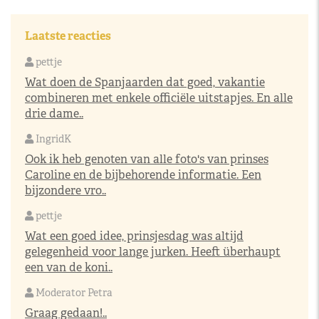
Laatste reacties
pettje
Wat doen de Spanjaarden dat goed, vakantie
combineren met enkele officiële uitstapjes. En alle
drie dame..
IngridK
Ook ik heb genoten van alle foto's van prinses
Caroline en de bijbehorende informatie. Een
bijzondere vro..
pettje
Wat een goed idee, prinsjesdag was altijd
gelegenheid voor lange jurken. Heeft überhaupt
een van de koni..
Moderator Petra
Graag gedaan!..