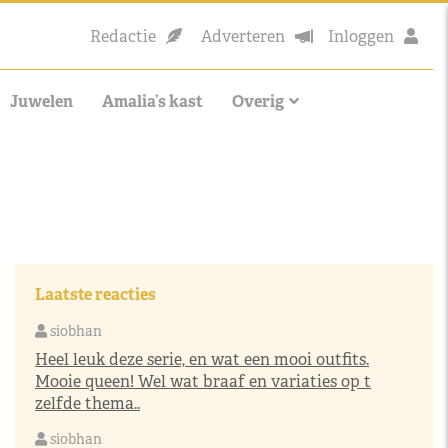
Redactie
Adverteren
Inloggen
Juwelen
Amalia’s kast
Overig
Laatste reacties
siobhan
Heel leuk deze serie, en wat een mooi outfits.
Mooie queen! Wel wat braaf en variaties op t
zelfde thema..
siobhan