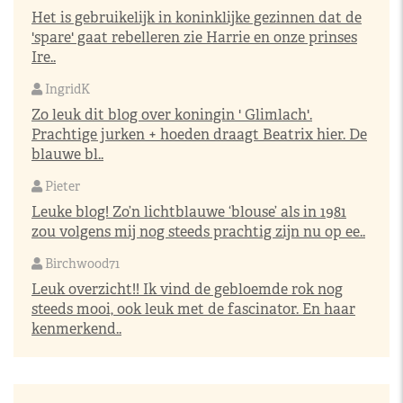
Het is gebruikelijk in koninklijke gezinnen dat de
'spare' gaat rebelleren zie Harrie en onze prinses
Ire..
IngridK
Zo leuk dit blog over koningin ' Glimlach'.
Prachtige jurken + hoeden draagt Beatrix hier. De
blauwe bl..
Pieter
Leuke blog! Zo’n lichtblauwe ‘blouse’ als in 1981
zou volgens mij nog steeds prachtig zijn nu op ee..
Birchwood71
Leuk overzicht!! Ik vind de gebloemde rok nog
steeds mooi, ook leuk met de fascinator. En haar
kenmerkend..