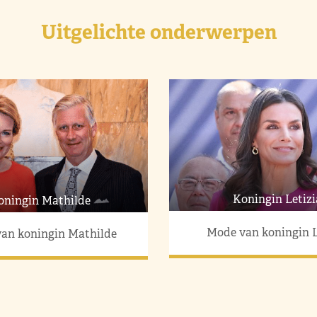
Uitgelichte onderwerpen
Koningin Letizi
oningin Mathilde
Mode van koningin L
an koningin Mathilde