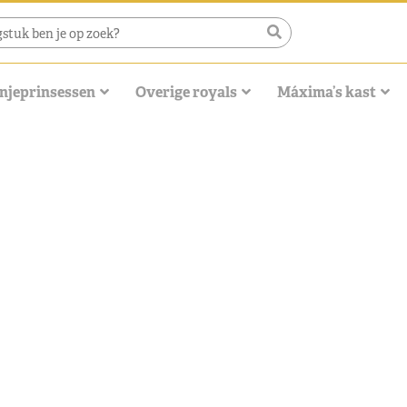
njeprinsessen
Overige royals
Máxima’s kast