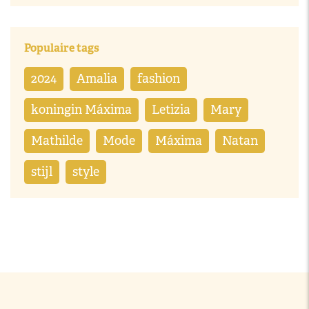
Populaire tags
2024
Amalia
fashion
koningin Máxima
Letizia
Mary
Mathilde
Mode
Máxima
Natan
stijl
style