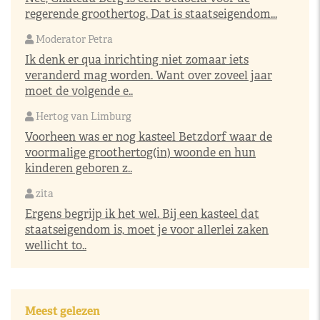
regerende groothertog. Dat is staatseigendom...
Moderator Petra
Ik denk er qua inrichting niet zomaar iets
veranderd mag worden. Want over zoveel jaar
moet de volgende e..
Hertog van Limburg
Voorheen was er nog kasteel Betzdorf waar de
voormalige groothertog(in) woonde en hun
kinderen geboren z..
zita
Ergens begrijp ik het wel. Bij een kasteel dat
staatseigendom is, moet je voor allerlei zaken
wellicht to..
Meest gelezen