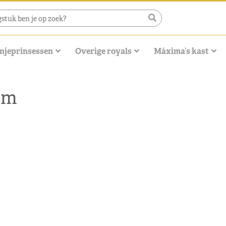
njeprinsessen
Overige royals
Máxima’s kast
om