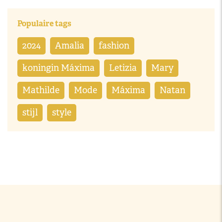
Populaire tags
2024
Amalia
fashion
koningin Máxima
Letizia
Mary
Mathilde
Mode
Máxima
Natan
stijl
style