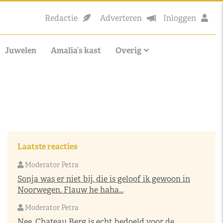
Redactie
Adverteren
Inloggen
Juwelen
Amalia’s kast
Overig
Laatste reacties
Moderator Petra
Sonja was er niet bij, die is geloof ik gewoon in
Noorwegen. Flauw he haha...
Moderator Petra
Nee, Chateau Berg is echt bedoeld voor de