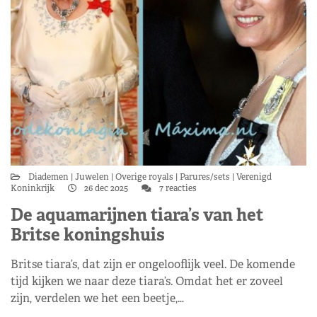
Diademen
Juwelen
Overige royals
Parures/sets
Verenigd
Koninkrijk
26 dec 2025
7 reacties
De aquamarijnen tiara’s van het
Britse koningshuis
Britse tiara’s, dat zijn er ongelooflijk veel. De komende
tijd kijken we naar deze tiara’s. Omdat het er zoveel
zijn, verdelen we het een beetje,…