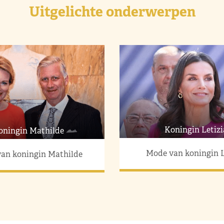
Uitgelichte onderwerpen
Koningin Letizi
oningin Mathilde
Mode van koningin L
an koningin Mathilde