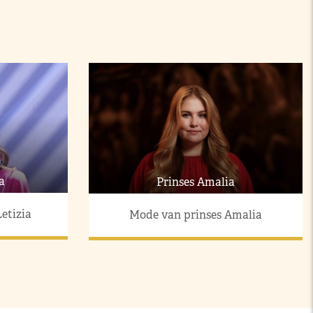
a
Prinses Amalia
etizia
Mode van prinses Amalia