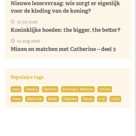
Nieuwe lezersvraag: wie zorgt er eigenlijk
voor de kleding van de koning?
30 jul 2026
Koninklijke hoeden: the bigger, the better?
04 aug 2026
Mixen en matchen met Catherine – deel 3
Populaire tags
2024
Amalia
fashion
koningin Máxima
Letizia
Mary
Mathilde
Mode
Máxima
Natan
stijl
style