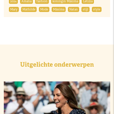
2024
Amalia
fashion
koningin Máxima
Letizia
Mary
Mathilde
Mode
Máxima
Natan
stijl
style
Uitgelichte onderwerpen