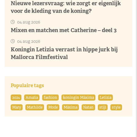
Nieuwe lezersvraag: wie zorgt er eigenlijk
voor de kleding van de koning?
04 aug 2026
Mixen en matchen met Catherine – deel 3
04 aug 2026
Koningin Letizia verrast in hippe jurk bij
Mallorca Filmfestival
Populaire tags
2024
Amalia
fashion
koningin Máxima
Letizia
Mary
Mathilde
Mode
Máxima
Natan
stijl
style