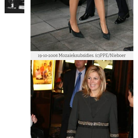
19-10-2006 Mozaieksubsidies. (c)PPE/Nieboer