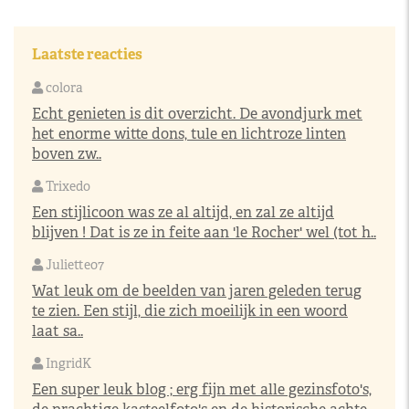
Laatste reacties
colora
Echt genieten is dit overzicht. De avondjurk met
het enorme witte dons, tule en lichtroze linten
boven zw..
Trixedo
Een stijlicoon was ze al altijd, en zal ze altijd
blijven ! Dat is ze in feite aan 'le Rocher' wel (tot h..
Juliette07
Wat leuk om de beelden van jaren geleden terug
te zien. Een stijl, die zich moeilijk in een woord
laat sa..
IngridK
Een super leuk blog ; erg fijn met alle gezinsfoto's,