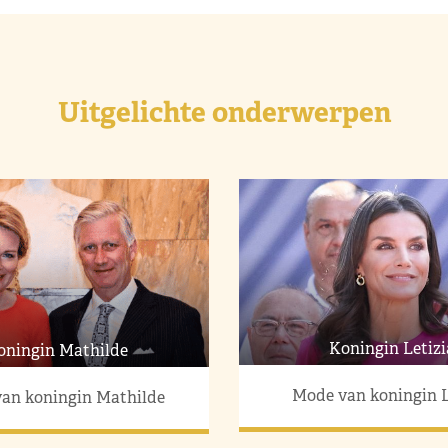
Uitgelichte onderwerpen
Koningin Letizi
oningin Mathilde
Mode van koningin L
an koningin Mathilde