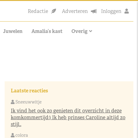
Redactie
Adverteren
Inloggen
Juwelen
Amalia’s kast
Overig
Laatste reacties
Sneeuwwitje
Ik vind het ook zo genieten dit overzicht in deze
komkommertijd:) Ik heb prinses Caroline altijd zo
stijl..
colora