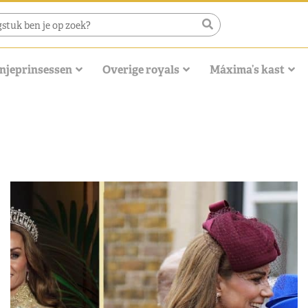
njeprinsessen
Overige royals
Máxima’s kast