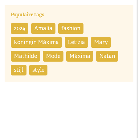
Populaire tags
2024
Amalia
fashion
koningin Máxima
Letizia
Mary
Mathilde
Mode
Máxima
Natan
stijl
style