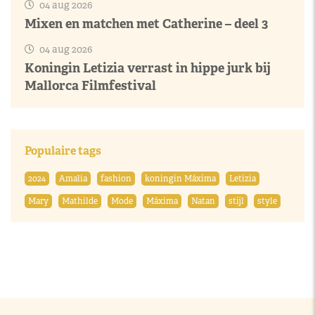
04 aug 2026
Mixen en matchen met Catherine – deel 3
04 aug 2026
Koningin Letizia verrast in hippe jurk bij
Mallorca Filmfestival
Populaire tags
2024
Amalia
fashion
koningin Máxima
Letizia
Mary
Mathilde
Mode
Máxima
Natan
stijl
style