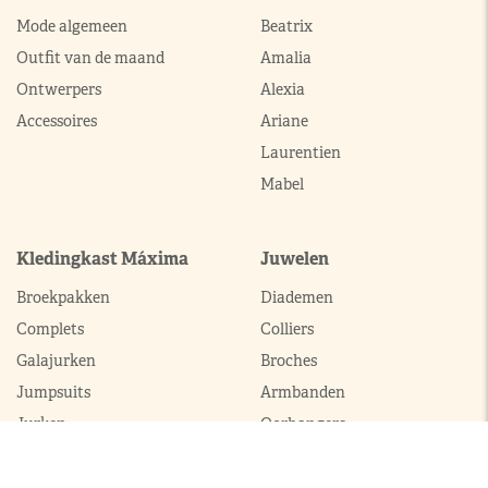
Mode algemeen
Beatrix
Outfit van de maand
Amalia
Ontwerpers
Alexia
Accessoires
Ariane
Laurentien
Mabel
Kledingkast Máxima
Juwelen
Broekpakken
Diademen
Complets
Colliers
Galajurken
Broches
Jumpsuits
Armbanden
Jurken
Oorhangers
Mantels
Parures
Sets met broek