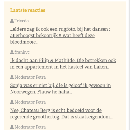
Laatste reacties
Trixedo
...elders zag ik ook een rugfoto, bij het dansen :
allerhoogst bekoorlijk !! Wat heeft deze
bloedmooie..
frankvc
Ik dacht aan Filip & Mathilde. Die betrekken ook
in een appartement in het kasteel van Laken..
Moderator Petra
Sonja was er niet bij, die is geloof ik gewoon in
Noorwegen. Flauw he haha...
Moderator Petra
Nee, Chateau Berg is echt bedoeld voor de
regerende groothertog. Dat is staatseigendom...
Moderator Petra