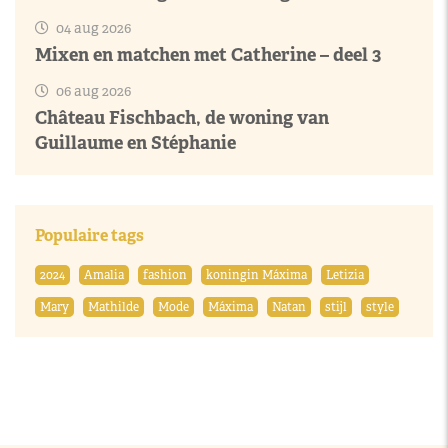
04 aug 2026
Mixen en matchen met Catherine – deel 3
06 aug 2026
Château Fischbach, de woning van
Guillaume en Stéphanie
Populaire tags
2024
Amalia
fashion
koningin Máxima
Letizia
Mary
Mathilde
Mode
Máxima
Natan
stijl
style