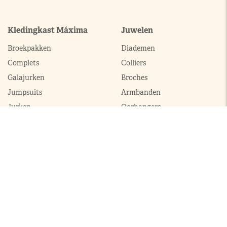
Kledingkast Máxima
Juwelen
Broekpakken
Diademen
Complets
Colliers
Galajurken
Broches
Jumpsuits
Armbanden
Jurken
Oorhangers
Mantels
Parures
Sets met broek
Sets met rok