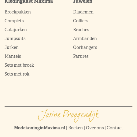
Kledingkast Máxima
Juwelen
Broekpakken
Diademen
Complets
Colliers
Galajurken
Broches
Jumpsuits
Armbanden
Jurken
Oorhangers
Mantels
Parures
Sets met broek
Sets met rok
ModekoninginMaxima.nl
|
Boeken
|
Over ons
|
Contact