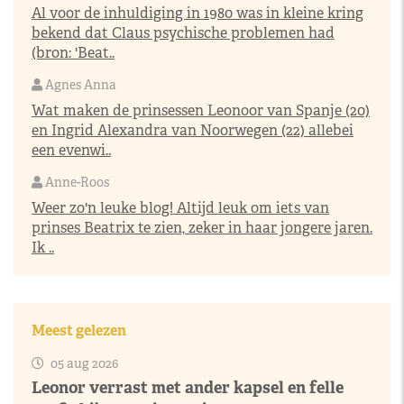
Al voor de inhuldiging in 1980 was in kleine kring
bekend dat Claus psychische problemen had
(bron: 'Beat..
Agnes Anna
Wat maken de prinsessen Leonoor van Spanje (20)
en Ingrid Alexandra van Noorwegen (22) allebei
een evenwi..
Anne-Roos
Weer zo'n leuke blog! Altijd leuk om iets van
prinses Beatrix te zien, zeker in haar jongere jaren.
Ik ..
Meest gelezen
05 aug 2026
Leonor verrast met ander kapsel en felle