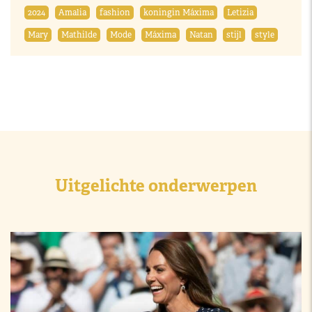
2024
Amalia
fashion
koningin Máxima
Letizia
Mary
Mathilde
Mode
Máxima
Natan
stijl
style
Uitgelichte onderwerpen