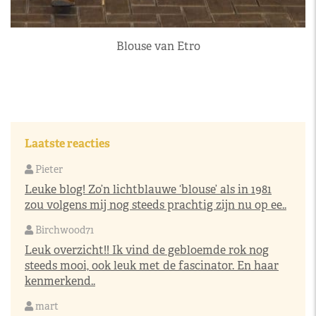
Blouse van Etro
Laatste reacties
Pieter
Leuke blog! Zo’n lichtblauwe ‘blouse’ als in 1981
zou volgens mij nog steeds prachtig zijn nu op ee..
Birchwood71
Leuk overzicht!! Ik vind de gebloemde rok nog
steeds mooi, ook leuk met de fascinator. En haar
kenmerkend..
mart