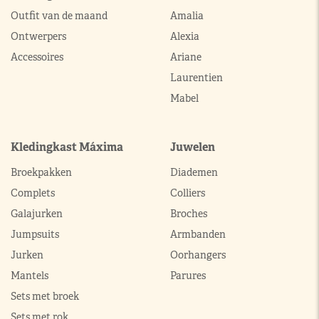
Outfit van de maand
Amalia
Ontwerpers
Alexia
Accessoires
Ariane
Laurentien
Mabel
Kledingkast Máxima
Juwelen
Broekpakken
Diademen
Complets
Colliers
Galajurken
Broches
Jumpsuits
Armbanden
Jurken
Oorhangers
Mantels
Parures
Sets met broek
Sets met rok