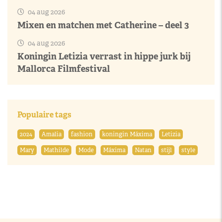
04 aug 2026
Mixen en matchen met Catherine – deel 3
04 aug 2026
Koningin Letizia verrast in hippe jurk bij
Mallorca Filmfestival
Populaire tags
2024
Amalia
fashion
koningin Máxima
Letizia
Mary
Mathilde
Mode
Máxima
Natan
stijl
style