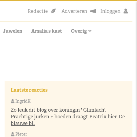
Redactie
Adverteren
Inloggen
Juwelen
Amalia’s kast
Overig
Laatste reacties
IngridK
Zo leuk dit blog over koningin ' Glimlach'.
Prachtige jurken + hoeden draagt Beatrix hier. De
blauwe bl..
Pieter