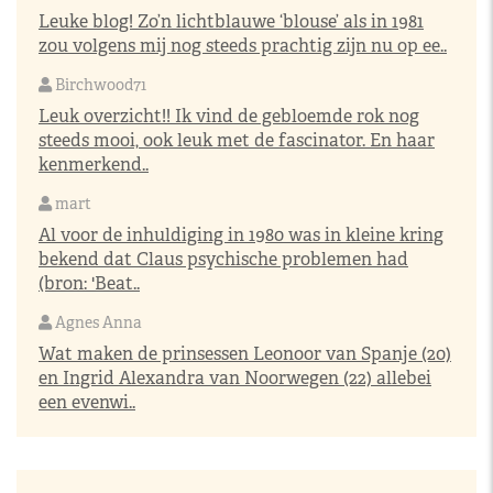
Leuke blog! Zo’n lichtblauwe ‘blouse’ als in 1981
zou volgens mij nog steeds prachtig zijn nu op ee..
Birchwood71
Leuk overzicht!! Ik vind de gebloemde rok nog
steeds mooi, ook leuk met de fascinator. En haar
kenmerkend..
mart
Al voor de inhuldiging in 1980 was in kleine kring
bekend dat Claus psychische problemen had
(bron: 'Beat..
Agnes Anna
Wat maken de prinsessen Leonoor van Spanje (20)
en Ingrid Alexandra van Noorwegen (22) allebei
een evenwi..