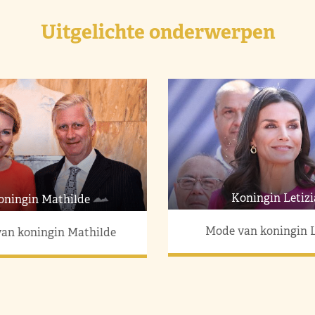
Uitgelichte onderwerpen
Koningin Letizi
oningin Mathilde
Mode van koningin L
an koningin Mathilde