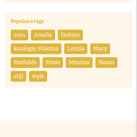
Populaire tags
2024
Amalia
fashion
koningin Máxima
Letizia
Mary
Mathilde
Mode
Máxima
Natan
stijl
style