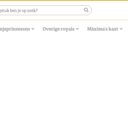
njeprinsessen
Overige royals
Máxima’s kast