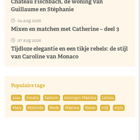
Château Fischbach, de woning van
Guillaume en Stéphanie
04 aug 2026
Mixen en matchen met Catherine – deel 3
07 aug 2026
Tijdloze elegantie en een tikje rebels: de stijl
van Caroline van Monaco
Populaire tags
2024
Amalia
fashion
koningin Máxima
Letizia
Mary
Mathilde
Mode
Máxima
Natan
stijl
style