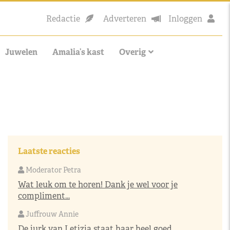
Redactie
Adverteren
Inloggen
Juwelen
Amalia’s kast
Overig
Laatste reacties
Moderator Petra
Wat leuk om te horen! Dank je wel voor je
compliment...
Juffrouw Annie
De jurk van Letizia staat haar heel goed,