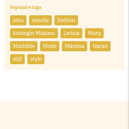
Populaire tags
2024
Amalia
fashion
koningin Máxima
Letizia
Mary
Mathilde
Mode
Máxima
Natan
stijl
style