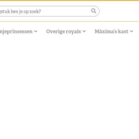
njeprinsessen
Overige royals
Máxima’s kast