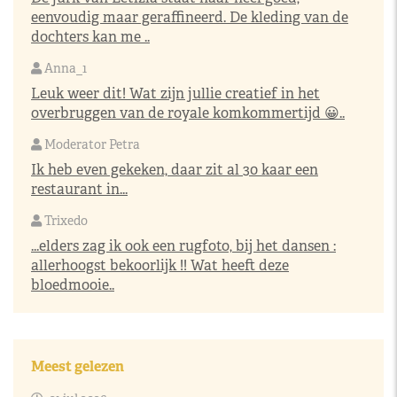
eenvoudig maar geraffineerd. De kleding van de
dochters kan me ..
Anna_1
Leuk weer dit! Wat zijn jullie creatief in het
overbruggen van de royale komkommertijd 😀..
Moderator Petra
Ik heb even gekeken, daar zit al 30 kaar een
restaurant in...
Trixedo
...elders zag ik ook een rugfoto, bij het dansen :
allerhoogst bekoorlijk !! Wat heeft deze
bloedmooie..
Meest gelezen