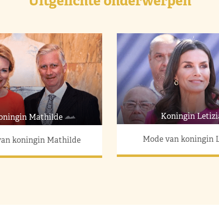
Uitgelichte onderwerpen
Koningin Letizi
oningin Mathilde
Mode van koningin L
an koningin Mathilde