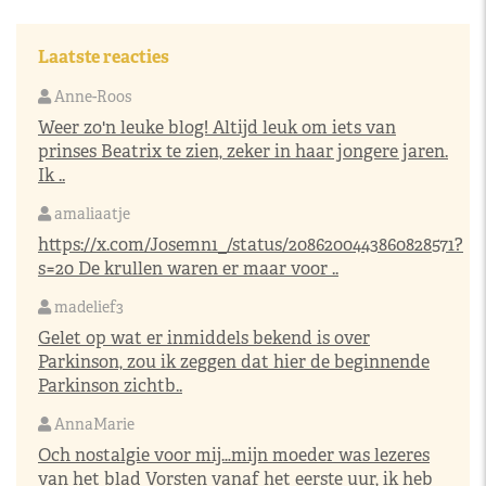
Laatste reacties
Anne-Roos
Weer zo'n leuke blog! Altijd leuk om iets van
prinses Beatrix te zien, zeker in haar jongere jaren.
Ik ..
amaliaatje
https://x.com/Josemn1_/status/2086200443860828571?
s=20
De krullen waren er maar voor ..
madelief3
Gelet op wat er inmiddels bekend is over
Parkinson, zou ik zeggen dat hier de beginnende
Parkinson zichtb..
AnnaMarie
Och nostalgie voor mij…mijn moeder was lezeres
van het blad Vorsten vanaf het eerste uur, ik heb