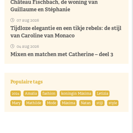
Château Fischbach, de woning van
Guillaume en Stéphanie
07 aug 2026
Tijdloze elegantie en een tikje rebels: de stijl
van Caroline van Monaco
04 aug 2026
Mixen en matchen met Catherine – deel 3
Populaire tags
2024
Amalia
fashion
koningin Máxima
Letizia
Mary
Mathilde
Mode
Máxima
Natan
stijl
style