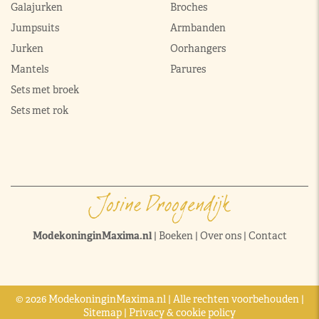
Galajurken
Broches
Jumpsuits
Armbanden
Jurken
Oorhangers
Mantels
Parures
Sets met broek
Sets met rok
ModekoninginMaxima.nl
|
Boeken
|
Over ons
|
Contact
© 2026 ModekoninginMaxima.nl | Alle rechten voorbehouden |
Sitemap
|
Privacy & cookie policy