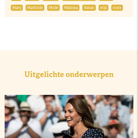
Mary
Mathilde
Mode
Máxima
Natan
stijl
style
Uitgelichte onderwerpen