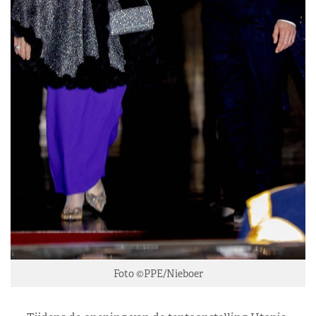
Foto ©PPE/Nieboer