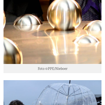
Foto ©PPE/Nieboer