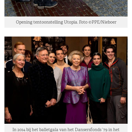
Opening tentoonstelling Utopia. Foto ©PPE/Nieboer
In 2014 bij het balletgala van het Dansersfonds ’79 in het