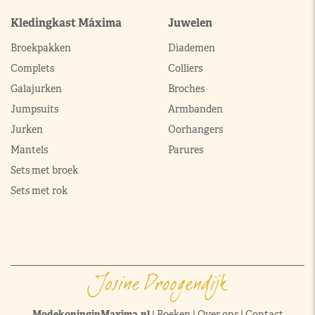
Kledingkast Máxima
Juwelen
Broekpakken
Diademen
Complets
Colliers
Galajurken
Broches
Jumpsuits
Armbanden
Jurken
Oorhangers
Mantels
Parures
Sets met broek
Sets met rok
ModekoninginMaxima.nl
|
Boeken
|
Over ons
|
Contact