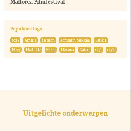
Mallorca Filmfestival
Populaire tags
2024
Amalia
fashion
koningin Máxima
Letizia
Mary
Mathilde
Mode
Máxima
Natan
stijl
style
Uitgelichte onderwerpen