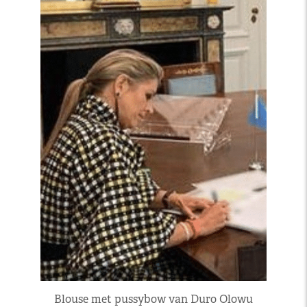
Blouse met pussybow van Duro Olowu