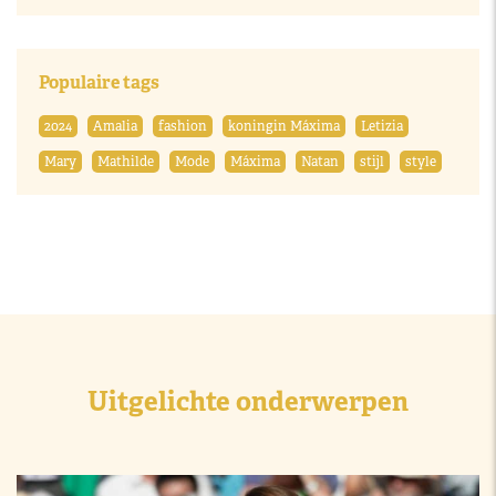
Populaire tags
2024
Amalia
fashion
koningin Máxima
Letizia
Mary
Mathilde
Mode
Máxima
Natan
stijl
style
Uitgelichte onderwerpen