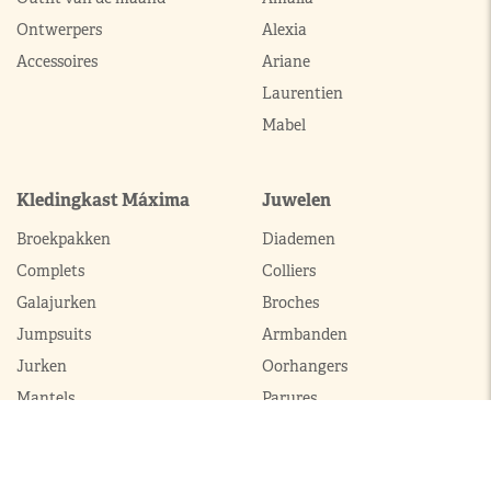
Ontwerpers
Alexia
Accessoires
Ariane
Laurentien
Mabel
Kledingkast Máxima
Juwelen
Broekpakken
Diademen
Complets
Colliers
Galajurken
Broches
Jumpsuits
Armbanden
Jurken
Oorhangers
Mantels
Parures
Sets met broek
Sets met rok