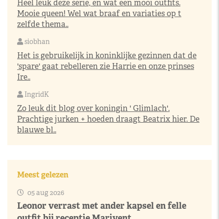
Heel leuk deze serie, en wat een mooi outfits.
Mooie queen! Wel wat braaf en variaties op t
zelfde thema..
siobhan
Het is gebruikelijk in koninklijke gezinnen dat de
'spare' gaat rebelleren zie Harrie en onze prinses
Ire..
IngridK
Zo leuk dit blog over koningin ' Glimlach'.
Prachtige jurken + hoeden draagt Beatrix hier. De
blauwe bl..
Meest gelezen
05 aug 2026
Leonor verrast met ander kapsel en felle
outfit bij receptie Marivent