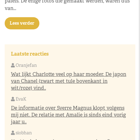
paleis. De enige foto’s die gemaakt werden, waren dus
van…
Lees verder
Laatste reacties
Oranjefan
Wat lijkt Charlotte veel op haar moeder. De japon
van Chanel (zwart met tule bovenkant in
wit/roze) vind..
EvaK
De informatie over Sverre Magnus klopt volgens
mij niet. De relatie met Amalie is sinds eind vorig
jaar u..
siobhan