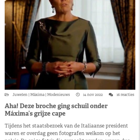
Juwelen
Máxima
Modenieuws
14 nov 2022
16 reacties
Aha! Deze broche ging schuil onder
Máxima’s grijze cape
Tijdens het staatsbezoek van de Italiaanse president
waren er overdag geen fotografen welkom op het