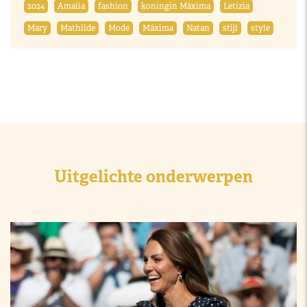
2024
Amalia
fashion
koningin Máxima
Letizia
Mary
Mathilde
Mode
Máxima
Natan
stijl
style
Uitgelichte onderwerpen