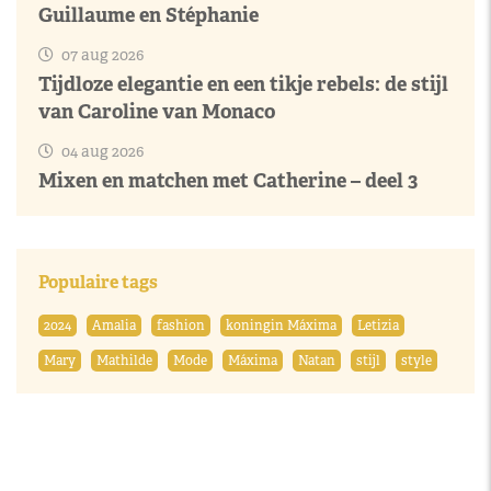
Guillaume en Stéphanie
07 aug 2026
Tijdloze elegantie en een tikje rebels: de stijl
van Caroline van Monaco
04 aug 2026
Mixen en matchen met Catherine – deel 3
Populaire tags
2024
Amalia
fashion
koningin Máxima
Letizia
Mary
Mathilde
Mode
Máxima
Natan
stijl
style