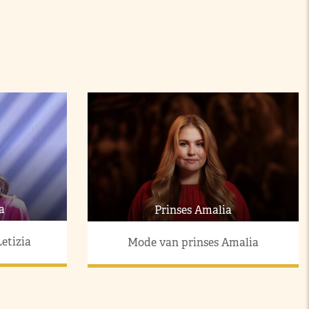
a
Prinses Amalia
etizia
Mode van prinses Amalia