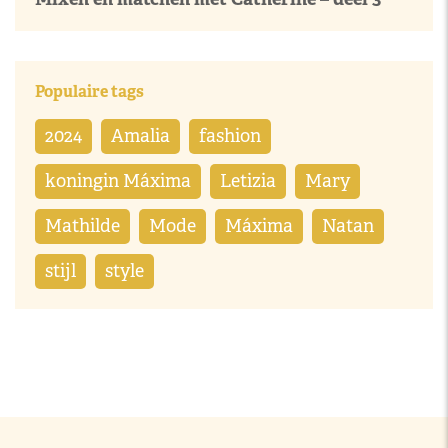
Populaire tags
2024
Amalia
fashion
koningin Máxima
Letizia
Mary
Mathilde
Mode
Máxima
Natan
stijl
style