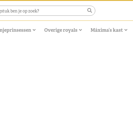
njeprinsessen
Overige royals
Máxima’s kast