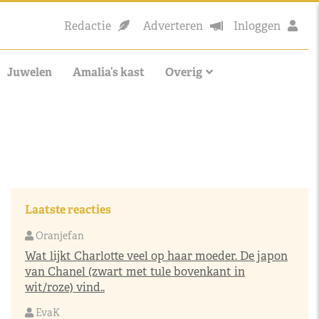
Redactie
Adverteren
Inloggen
Juwelen
Amalia’s kast
Overig
Laatste reacties
Oranjefan
Wat lijkt Charlotte veel op haar moeder. De japon
van Chanel (zwart met tule bovenkant in
wit/roze) vind..
EvaK