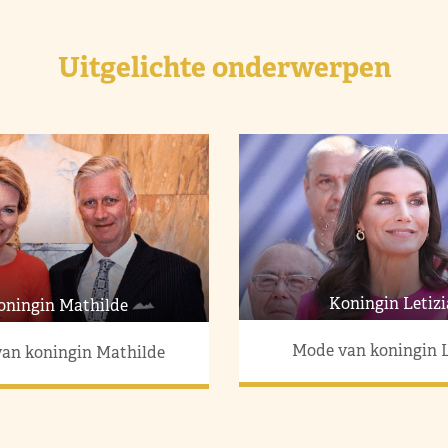
Uitgelichte onderwerpen
Koningin Letizi
oningin Mathilde
Mode van koningin L
an koningin Mathilde