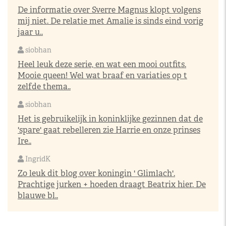
De informatie over Sverre Magnus klopt volgens
mij niet. De relatie met Amalie is sinds eind vorig
jaar u..
siobhan
Heel leuk deze serie, en wat een mooi outfits.
Mooie queen! Wel wat braaf en variaties op t
zelfde thema..
siobhan
Het is gebruikelijk in koninklijke gezinnen dat de
'spare' gaat rebelleren zie Harrie en onze prinses
Ire..
IngridK
Zo leuk dit blog over koningin ' Glimlach'.
Prachtige jurken + hoeden draagt Beatrix hier. De
blauwe bl..