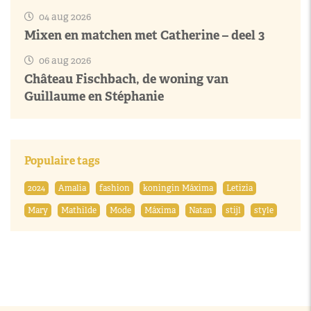
04 aug 2026
Mixen en matchen met Catherine – deel 3
06 aug 2026
Château Fischbach, de woning van
Guillaume en Stéphanie
Populaire tags
2024
Amalia
fashion
koningin Máxima
Letizia
Mary
Mathilde
Mode
Máxima
Natan
stijl
style