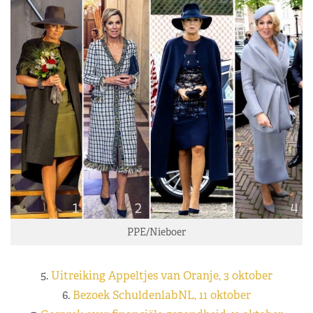
PPE/Nieboer
5.
Uitreiking Appeltjes van Oranje, 3 oktober
6.
Bezoek SchuldenlabNL, 11 oktober