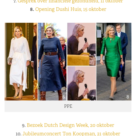
7.
Gesprek over financiële gezondheid, 11 oktober
8.
Opening Dushi Huis, 15 oktober
PPE
9.
Bezoek Dutch Design Week, 20 oktober
10.
Jubileumconcert Ton Koopman, 21 oktober