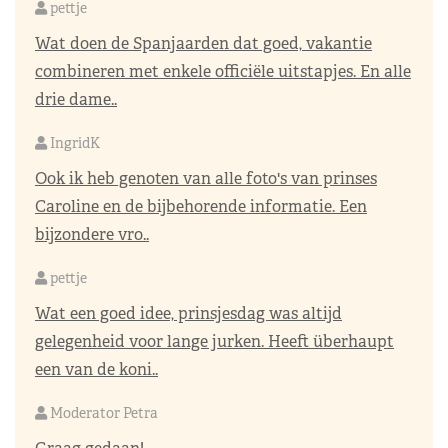
pettje
Wat doen de Spanjaarden dat goed, vakantie
combineren met enkele officiële uitstapjes. En alle
drie dame..
IngridK
Ook ik heb genoten van alle foto's van prinses
Caroline en de bijbehorende informatie. Een
bijzondere vro..
pettje
Wat een goed idee, prinsjesdag was altijd
gelegenheid voor lange jurken. Heeft überhaupt
een van de koni..
Moderator Petra