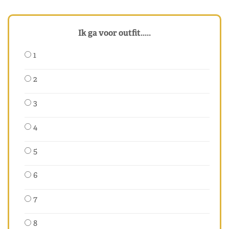
Ik ga voor outfit.....
1
2
3
4
5
6
7
8