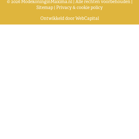
© 2026 ModekoninginMaxima.nl | Alle rechten voorbehouden |
Sitemap
|
Privacy & cookie policy
Ontwikkeld door
WebCapital