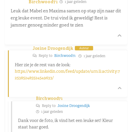
Birchwood71
1 jaar geleden
Leuk dat Mabel en Maxima samen op stap zijn naar dit
erg leuke event. De trui vind ik geweldig! Rest is
jammer genoeg minder goed te zien
Josine Droogendijk
Auteur
Reply to
Birchwood71
1 jaar geleden
Hier zie je de rest van de look:
https://www.linkedin.com/feed/update/urn:li:activity:7
253852485524549633/
Birchwood71
Reply to
Josine Droogendijk
1 jaar geleden
Dank voor de foto, ik vind het een leuke set! Kleur
staat haar goed.