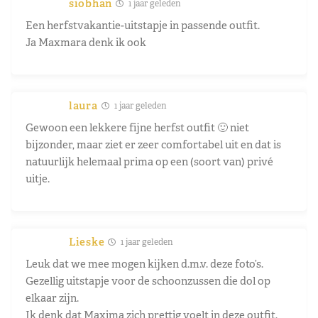
siobhan
1 jaar geleden
Een herfstvakantie-uitstapje in passende outfit.
Ja Maxmara denk ik ook
laura
1 jaar geleden
Gewoon een lekkere fijne herfst outfit 🙂 niet
bijzonder, maar ziet er zeer comfortabel uit en dat is
natuurlijk helemaal prima op een (soort van) privé
uitje.
Lieske
1 jaar geleden
Leuk dat we mee mogen kijken d.m.v. deze foto’s.
Gezellig uitstapje voor de schoonzussen die dol op
elkaar zijn.
Ik denk dat Maxima zich prettig voelt in deze outfit.