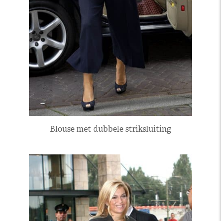
Blouse met dubbele striksluiting