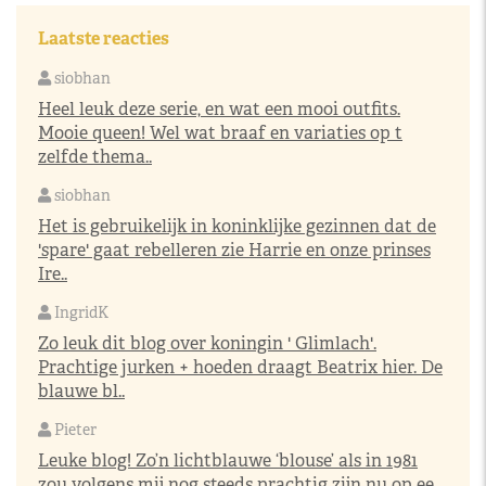
Laatste reacties
siobhan
Heel leuk deze serie, en wat een mooi outfits.
Mooie queen! Wel wat braaf en variaties op t
zelfde thema..
siobhan
Het is gebruikelijk in koninklijke gezinnen dat de
'spare' gaat rebelleren zie Harrie en onze prinses
Ire..
IngridK
Zo leuk dit blog over koningin ' Glimlach'.
Prachtige jurken + hoeden draagt Beatrix hier. De
blauwe bl..
Pieter
Leuke blog! Zo’n lichtblauwe ‘blouse’ als in 1981
zou volgens mij nog steeds prachtig zijn nu op ee..