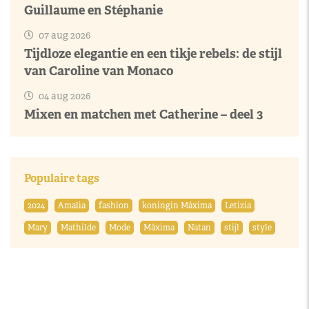
Guillaume en Stéphanie
07 aug 2026
Tijdloze elegantie en een tikje rebels: de stijl
van Caroline van Monaco
04 aug 2026
Mixen en matchen met Catherine – deel 3
Populaire tags
2024
Amalia
fashion
koningin Máxima
Letizia
Mary
Mathilde
Mode
Máxima
Natan
stijl
style