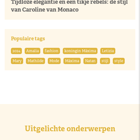
Tijdloze elegantie en een tikje rebels: de stijl
van Caroline van Monaco
Populaire tags
2024
Amalia
fashion
koningin Máxima
Letizia
Mary
Mathilde
Mode
Máxima
Natan
stijl
style
Uitgelichte onderwerpen