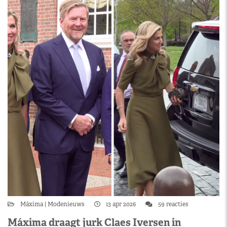
Máxima
Modenieuws
13 apr 2026
59 reacties
Máxima draagt jurk Claes Iversen in