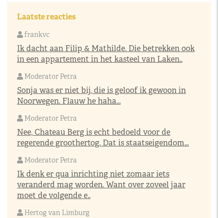
Laatste reacties
frankvc
Ik dacht aan Filip & Mathilde. Die betrekken ook
in een appartement in het kasteel van Laken..
Moderator Petra
Sonja was er niet bij, die is geloof ik gewoon in
Noorwegen. Flauw he haha...
Moderator Petra
Nee, Chateau Berg is echt bedoeld voor de
regerende groothertog. Dat is staatseigendom...
Moderator Petra
Ik denk er qua inrichting niet zomaar iets
veranderd mag worden. Want over zoveel jaar
moet de volgende e..
Hertog van Limburg