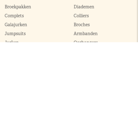
Broekpakken
Diademen
Complets
Colliers
Galajurken
Broches
Jumpsuits
Armbanden
Jurken
Oorhangers
Mantels
Parures
Sets met broek
Sets met rok
ModekoninginMaxima.nl
|
Boeken
|
Over ons
|
Contact