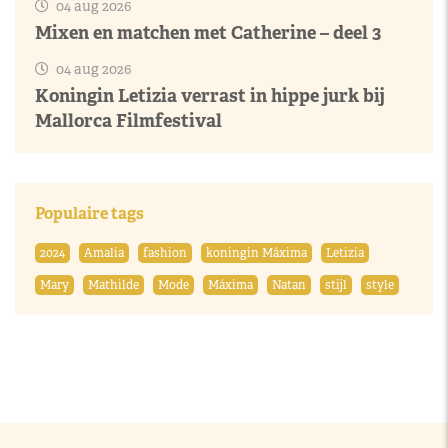
04 aug 2026
Mixen en matchen met Catherine – deel 3
04 aug 2026
Koningin Letizia verrast in hippe jurk bij
Mallorca Filmfestival
Populaire tags
2024
Amalia
fashion
koningin Máxima
Letizia
Mary
Mathilde
Mode
Máxima
Natan
stijl
style