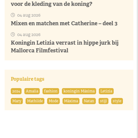
voor de kleding van de koning?
04 aug 2026
Mixen en matchen met Catherine – deel 3
04 aug 2026
Koningin Letizia verrast in hippe jurk bij
Mallorca Filmfestival
Populaire tags
2024
Amalia
fashion
koningin Máxima
Letizia
Mary
Mathilde
Mode
Máxima
Natan
stijl
style