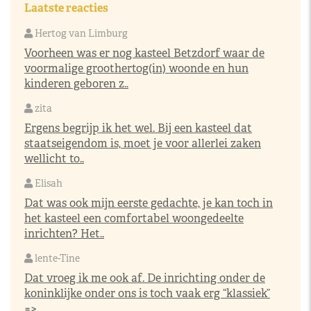
Laatste reacties
Hertog van Limburg
Voorheen was er nog kasteel Betzdorf waar de
voormalige groothertog(in) woonde en hun
kinderen geboren z..
zita
Ergens begrijp ik het wel. Bij een kasteel dat
staatseigendom is, moet je voor allerlei zaken
wellicht to..
Elisah
Dat was ook mijn eerste gedachte, je kan toch in
het kasteel een comfortabel woongedeelte
inrichten? Het..
lente-Tine
Dat vroeg ik me ook af. De inrichting onder de
koninklijke onder ons is toch vaak erg “klassiek”
=>..