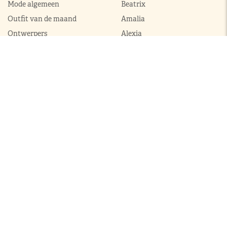
Mode algemeen
Beatrix
Outfit van de maand
Amalia
Ontwerpers
Alexia
Accessoires
Ariane
Laurentien
Mabel
Kledingkast Máxima
Juwelen
Broekpakken
Diademen
Complets
Colliers
Galajurken
Broches
Jumpsuits
Armbanden
Jurken
Oorhangers
Mantels
Parures
Sets met broek