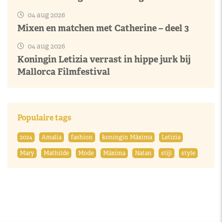
04 aug 2026
Mixen en matchen met Catherine – deel 3
04 aug 2026
Koningin Letizia verrast in hippe jurk bij
Mallorca Filmfestival
Populaire tags
2024
Amalia
fashion
koningin Máxima
Letizia
Mary
Mathilde
Mode
Máxima
Natan
stijl
style