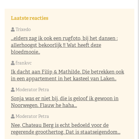
Laatste reacties
Trixedo
...elders zag ik ook een rugfoto, bij het dansen :
allerhoogst bekoorlijk !! Wat heeft deze
bloedmooie..
frankvc
Ik dacht aan Filip & Mathilde. Die betrekken ook
in een appartement in het kasteel van Laken..
Moderator Petra
Sonja was er niet bij, die is geloof ik gewoon in
Noorwegen. Flauw he haha...
Moderator Petra
Nee, Chateau Berg is echt bedoeld voor de
regerende groothertog. Dat is staatseigendom...